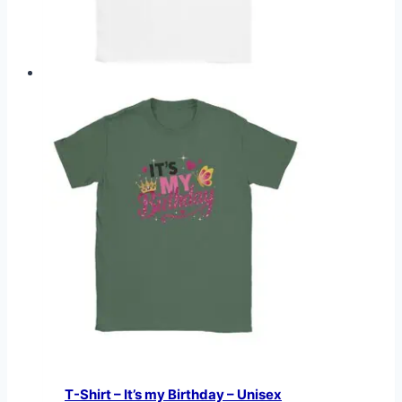
T-Shirt – It’s my Birthday – Unisex