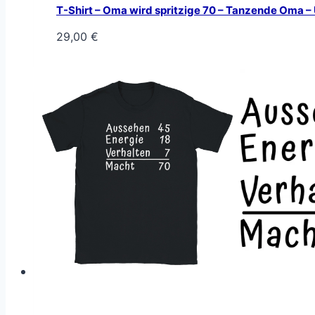
T-Shirt – Oma wird spritzige 70 – Tanzende Oma –
29,00
€