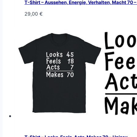
T-Shirt – Aussehen, Energie, Verhalten, Macht 70 –
29,00
€