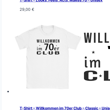
T-Shirt – Looks, Feels, Acts, Makes 70 – Unisex
29,00
€
T-Shirt – Willkommen im 70er Club – Classic – Uni