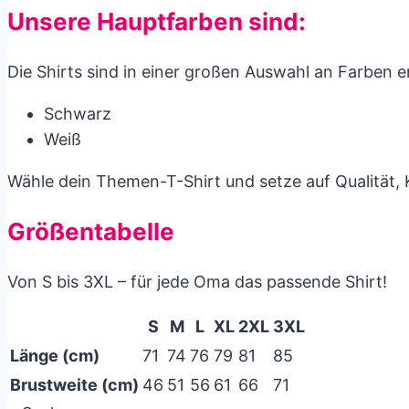
Unsere Hauptfarben sind:
Die Shirts sind in einer großen Auswahl an Farben erh
Schwarz
Weiß
Wähle dein Themen-T-Shirt und setze auf Qualität, 
Größentabelle
Von S bis 3XL – für jede Oma das passende Shirt!
S
M
L
XL
2XL
3XL
Länge (cm)
71
74
76
79
81
85
Brustweite (cm)
46
51
56
61
66
71