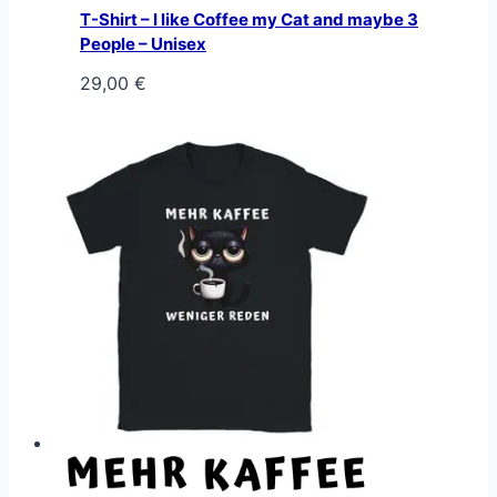
T-Shirt – I like Coffee my Cat and maybe 3
People – Unisex
29,00
€