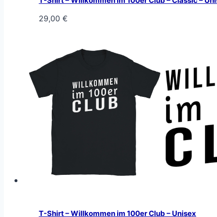
T-Shirt – Willkommen im 100er Club – Classic – Un
29,00
€
T-Shirt – Willkommen im 100er Club – Unisex