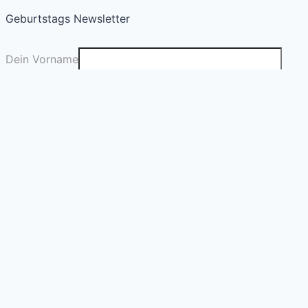
Geburtstags Newsletter
Dein Vorname
Deine E-Mail
*
Absenden
© 2026 myb.day Geburtstagsportal
Rechtliches