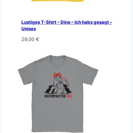
Lustiges T-Shirt – Dino – Ich habs gesagt –
Unisex
29,00
€