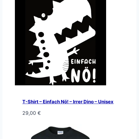
T-Shirt – Einfach Nö! – Irrer Dino – Unisex
29,00
€