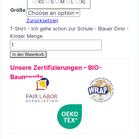
XS
S
M
L
XL
Größe
Zurücksetzen
T-Shirt - Ich gehe schon zur Schule - Blauer Dino -
Kinder Menge
In den Warenkorb
Unsere Zertifizierungen – BIO-
Baumwolle