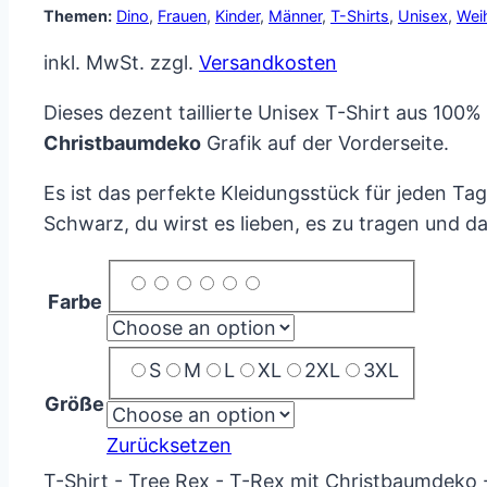
Themen:
Dino
,
Frauen
,
Kinder
,
Männer
,
T-Shirts
,
Unisex
,
Wei
inkl. MwSt.
zzgl.
Versandkosten
Dieses dezent taillierte Unisex T-Shirt aus 100
Christbaumdeko
Grafik auf der Vorderseite.
Es ist das perfekte Kleidungsstück für jeden Tag
Schwarz, du wirst es lieben, es zu tragen und d
Farbe
S
M
L
XL
2XL
3XL
Größe
Zurücksetzen
T-Shirt - Tree Rex - T-Rex mit Christbaumdeko