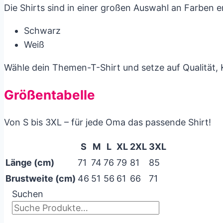
Die Shirts sind in einer großen Auswahl an Farben erh
Schwarz
Weiß
Wähle dein Themen-T-Shirt und setze auf Qualität, 
Größentabelle
Von S bis 3XL – für jede Oma das passende Shirt!
S
M
L
XL
2XL
3XL
Länge (cm)
71
74
76
79
81
85
Brustweite (cm)
46
51
56
61
66
71
Suchen