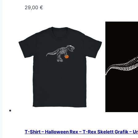
29,00
€
T-Shirt – Halloween Rex – T-Rex Skelett Grafik – U