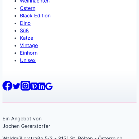
Weihnachten
Ostern
Black Edition
Dino
Süß
Katze
Vintage
Einhorn
Unisex
Ein Angebot von
Jochen Gererstorfer
Waldmüllerstraße 5/2 - 3151 St. Pölten - Österreich