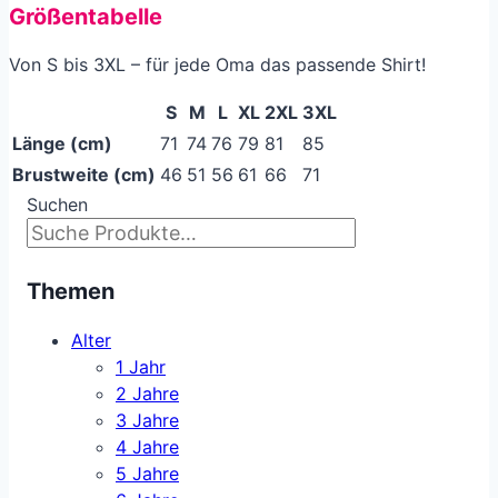
Größentabelle
Von S bis 3XL – für jede Oma das passende Shirt!
S
M
L
XL
2XL
3XL
Länge (cm)
71
74
76
79
81
85
Brustweite (cm)
46
51
56
61
66
71
Suchen
Themen
Alter
1 Jahr
2 Jahre
3 Jahre
4 Jahre
5 Jahre