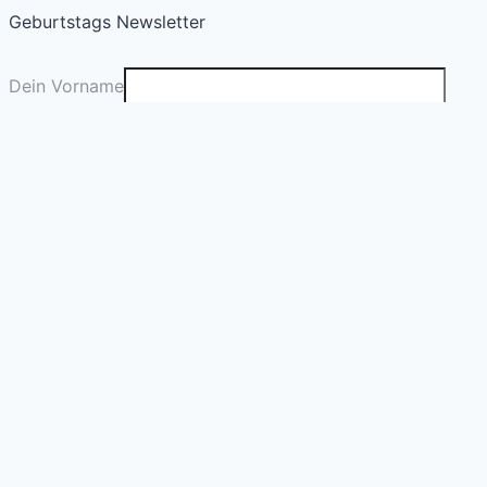
Geburtstags Newsletter
Dein Vorname
Deine E-Mail
*
Absenden
© 2026 myb.day Geburtstagsportal
Rechtliches