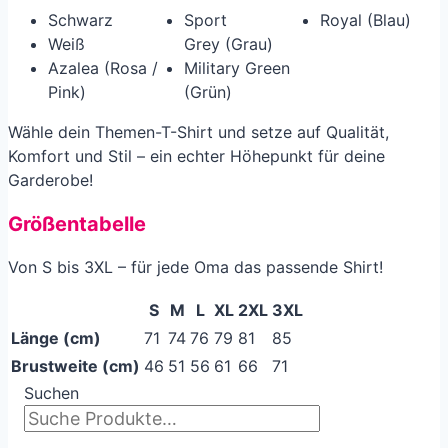
Schwarz
Sport
Royal (Blau)
Weiß
Grey (Grau)
Azalea (Rosa /
Military Green
Pink)
(Grün)
Wähle dein Themen-T-Shirt und setze auf Qualität,
Komfort und Stil – ein echter Höhepunkt für deine
Garderobe!
Größentabelle
Von S bis 3XL – für jede Oma das passende Shirt!
S
M
L
XL
2XL
3XL
Länge (cm)
71
74
76
79
81
85
Brustweite (cm)
46
51
56
61
66
71
Suchen