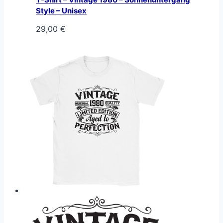
Style – Unisex
29,00
€