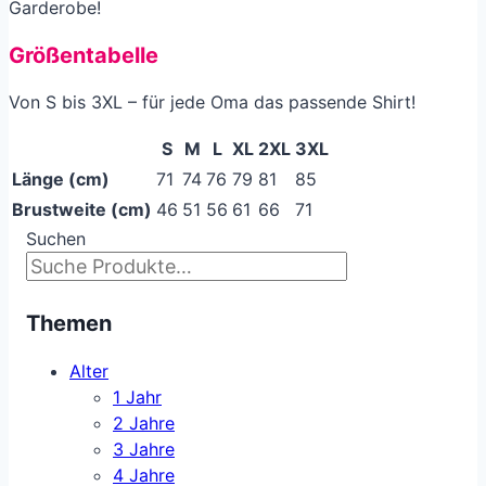
Garderobe!
Größentabelle
Von S bis 3XL – für jede Oma das passende Shirt!
S
M
L
XL
2XL
3XL
Länge (cm)
71
74
76
79
81
85
Brustweite (cm)
46
51
56
61
66
71
Suchen
Themen
Alter
1 Jahr
2 Jahre
3 Jahre
4 Jahre