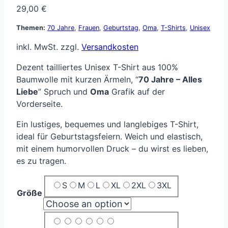
29,00
€
Themen:
70 Jahre
,
Frauen
,
Geburtstag
,
Oma
,
T-Shirts
,
Unisex
inkl. MwSt.
zzgl.
Versandkosten
Dezent tailliertes Unisex T-Shirt aus 100%
Baumwolle mit kurzen Ärmeln, “
70 Jahre – Alles
Liebe
” Spruch und
Oma
Grafik auf der
Vorderseite.
Ein lustiges, bequemes und langlebiges T-Shirt,
ideal für Geburtstagsfeiern. Weich und elastisch,
mit einem humorvollen Druck – du wirst es lieben,
es zu tragen.
S
M
L
XL
2XL
3XL
Größe