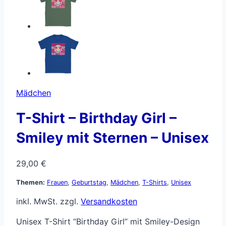
Mädchen
T-Shirt – Birthday Girl –
Smiley mit Sternen – Unisex
29,00
€
Themen:
Frauen
,
Geburtstag
,
Mädchen
,
T-Shirts
,
Unisex
inkl. MwSt.
zzgl.
Versandkosten
Unisex T-Shirt “Birthday Girl” mit Smiley-Design