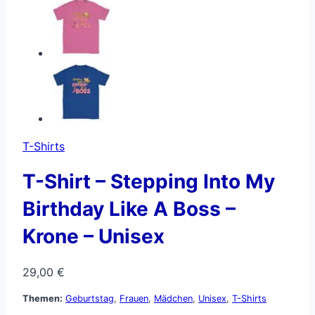
T-Shirts
T-Shirt – Stepping Into My
Birthday Like A Boss –
Krone – Unisex
29,00
€
Themen:
Geburtstag
,
Frauen
,
Mädchen
,
Unisex
,
T-Shirts