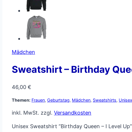
Mädchen
Sweatshirt – Birthday Quee
46,00
€
Themen:
Frauen
,
Geburtstag
,
Mädchen
,
Sweatshirts
,
Unise
inkl. MwSt.
zzgl.
Versandkosten
Unisex Sweatshirt “Birthday Queen – I Level Up