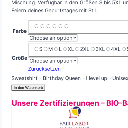
Mischung. Verfügbar in den Größen S bis 5XL u
Feiern deines Geburtstages mit Stil.
Farbe
S
M
L
XL
2XL
3XL
4XL
Größe
Zurücksetzen
Sweatshirt - Birthday Queen - I level up - Unis
In den Warenkorb
Unsere Zertifizierungen – BIO-