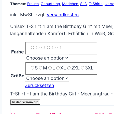
Themen:
Frauen
,
Geburtstag
,
Mädchen
,
Süß
,
T-Shirts
,
Unis
inkl. MwSt.
zzgl.
Versandkosten
Unisex T-Shirt “I am the Birthday Girl” mit Me
langanhaltenden Komfort. Erhältlich in Weiß, Gr
Farbe
S
M
L
XL
2XL
3XL
Größe
Zurücksetzen
T-Shirt - I am the Birthday Girl - Meerjungfrau
In den Warenkorb