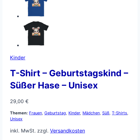
Kinder
T-Shirt – Geburtstagskind –
Süßer Hase – Unisex
29,00
€
Themen:
Frauen
,
Geburtstag
,
Kinder
,
Mädchen
,
Süß
,
T-Shirts
,
Unisex
inkl. MwSt.
zzgl.
Versandkosten