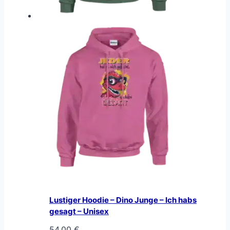
Lustiger Hoodie – Dino Junge – Ich habs
gesagt – Unisex
54,00
€