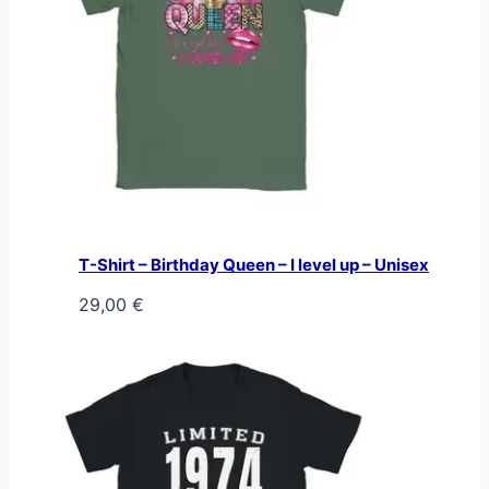
T-Shirt – Birthday Queen – I level up – Unisex
29,00
€