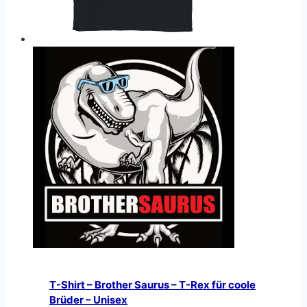
T-Shirt – Brother Saurus – T-Rex für coole
Brüder – Unisex