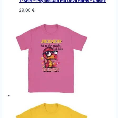
T-Shirt – Psycho Dad mit Devil Horns – Unisex
29,00
€