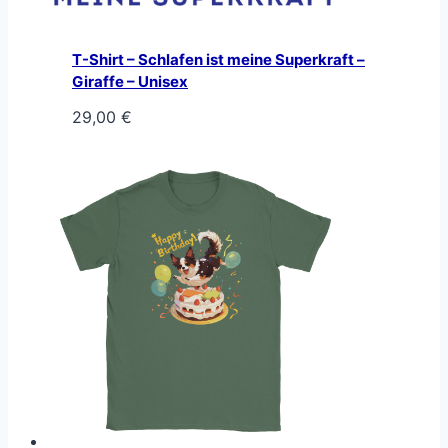
T-Shirt – Schlafen ist meine Superkraft –
Giraffe – Unisex
29,00
€