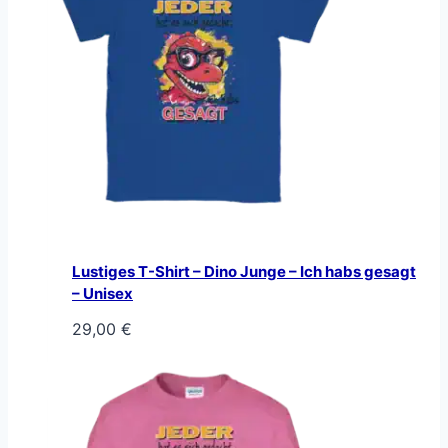
Lustiges T-Shirt – Dino Junge – Ich habs gesagt
– Unisex
29,00
€