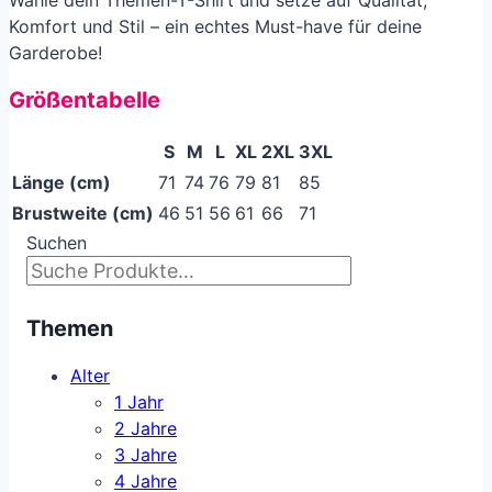
Komfort und Stil – ein echtes Must-have für deine
Garderobe!
Größentabelle
S
M
L
XL
2XL
3XL
Länge (cm)
71
74
76
79
81
85
Brustweite (cm)
46
51
56
61
66
71
Suchen
Themen
Alter
1 Jahr
2 Jahre
3 Jahre
4 Jahre