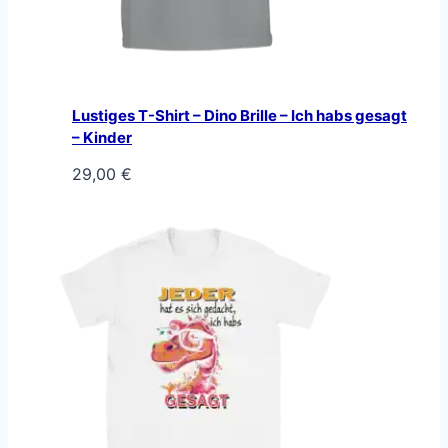
Lustiges T-Shirt – Dino Brille – Ich habs gesagt
– Kinder
29,00
€