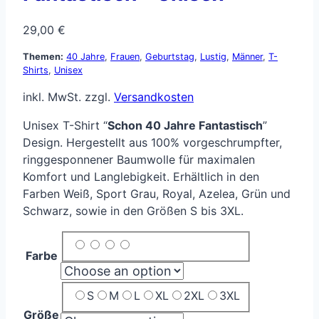
29,00
€
Themen:
40 Jahre
,
Frauen
,
Geburtstag
,
Lustig
,
Männer
,
T-
Shirts
,
Unisex
inkl. MwSt.
zzgl.
Versandkosten
Unisex T-Shirt “
Schon 40 Jahre Fantastisch
”
Design. Hergestellt aus 100% vorgeschrumpfter,
ringgesponnener Baumwolle für maximalen
Komfort und Langlebigkeit. Erhältlich in den
Farben Weiß, Sport Grau, Royal, Azelea, Grün und
Schwarz, sowie in den Größen S bis 3XL.
Farbe
S
M
L
XL
2XL
3XL
Größe