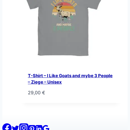
T-Shirt – I Like Goats and mybe 3 People
– Ziege – Unisex
29,00
€