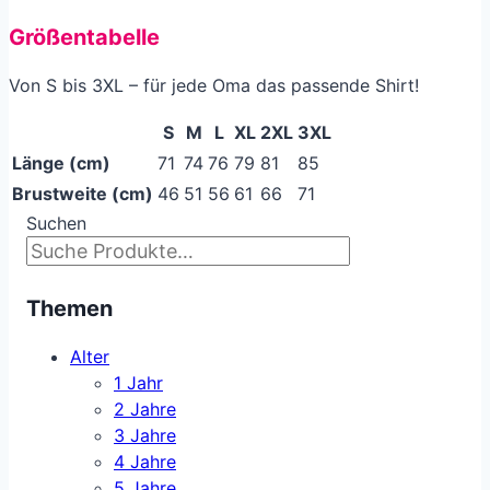
Größentabelle
Von S bis 3XL – für jede Oma das passende Shirt!
S
M
L
XL
2XL
3XL
Länge (cm)
71
74
76
79
81
85
Brustweite (cm)
46
51
56
61
66
71
Suchen
Themen
Alter
1 Jahr
2 Jahre
3 Jahre
4 Jahre
5 Jahre