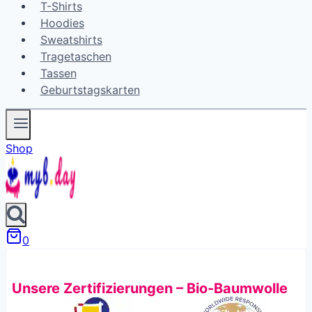
T-Shirts
Hoodies
Sweatshirts
Tragetaschen
Tassen
Geburtstagskarten
Shop
0
Unsere Zertifizierungen – Bio-Baumwolle