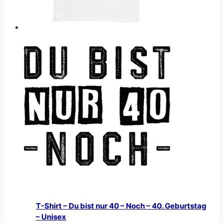
T-Shirt – Du bist nur 40 – Noch – 40. Geburtstag
– Unisex