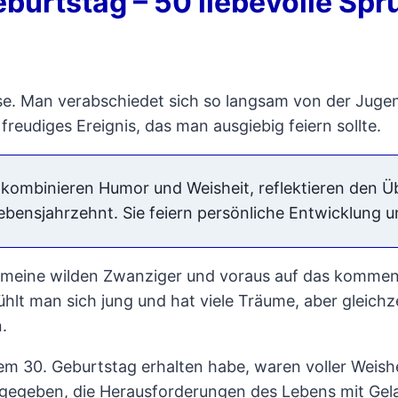
urtstag – 50 liebevolle Spr
se. Man verabschiedet sich so langsam von der Jugen
reudiges Ereignis, das man ausgiebig feiern sollte.
ombinieren Humor und Weisheit, reflektieren den Ü
Lebensjahrzehnt. Sie feiern persönliche Entwicklung 
f meine wilden Zwanziger und voraus auf das kommend
lt man sich jung und hat viele Träume, aber gleichze
.
em 30. Geburtstag erhalten habe, waren voller Weishe
gegeben, die Herausforderungen des Lebens mit Ge