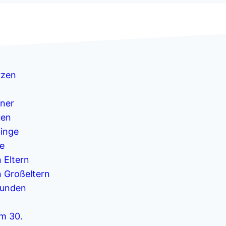
rzen
ner
uen
linge
e
 Eltern
 Großeltern
eunden
m 30.