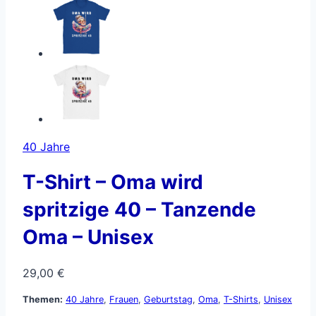
40 Jahre
T-Shirt – Oma wird
spritzige 40 – Tanzende
Oma – Unisex
29,00
€
Themen:
40 Jahre
,
Frauen
,
Geburtstag
,
Oma
,
T-Shirts
,
Unisex