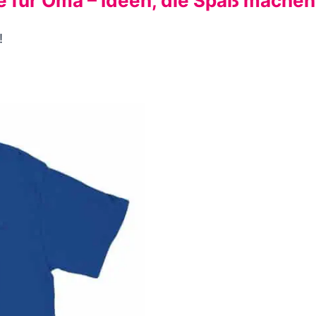
 für Oma – Ideen, die Spaß machen
!