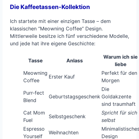
Die Kaffeetassen-Kollektion
Ich startete mit einer einzigen Tasse – dem
klassischen “Meowning Coffee” Design.
Mittlerweile besitze ich fünf verschiedene Modelle,
und jede hat ihre eigene Geschichte:
Warum ich sie
Tasse
Anlass
liebe
Meowning
Perfekt für den
Erster Kauf
Coffee
Morgen
Die
Purr-fect
Geburtstagsgeschenk
Goldakzente
Blend
sind traumhaft
Cat Mom
Spricht für sich
Selbstgeschenk
Fuel
selbst
Espresso
Minimalistische
Weihnachten
Yourself
Design