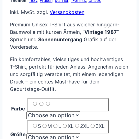
Themen:
1987
,
Frauen
,
Männer
,
T-Shirts
,
Unisex
inkl. MwSt.
zzgl.
Versandkosten
Premium Unisex T-Shirt aus weicher Ringgarn-
Baumwolle mit kurzen Ärmeln, “
Vintage 1987
”
Spruch und
Sonnenuntergang
Grafik auf der
Vorderseite.
Ein komfortables, vielseitiges und hochwertiges
T-Shirt, perfekt für jeden Anlass. Angenehm weich
und sorgfältig verarbeitet, mit einem lebendigen
Druck – ein echtes Must-have für dein
Geburtstags-Outfit.
Farbe
S
M
L
XL
2XL
3XL
Größe