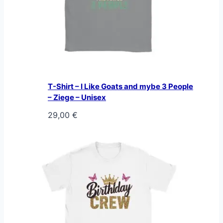
T-Shirt – I Like Goats and mybe 3 People
– Ziege – Unisex
29,00
€