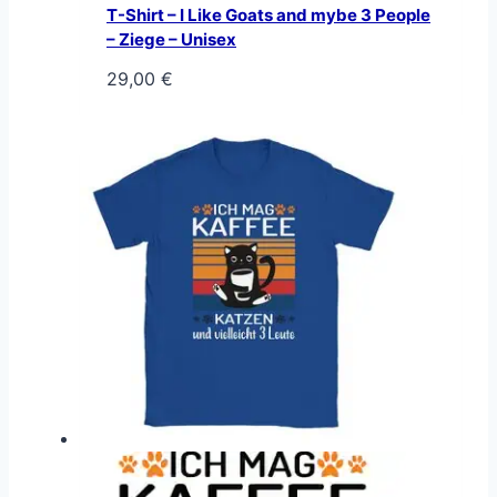
T-Shirt – I Like Goats and mybe 3 People
– Ziege – Unisex
29,00
€