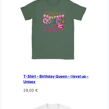
T-Shirt – Birthday Queen – I level up –
Unisex
29,00
€