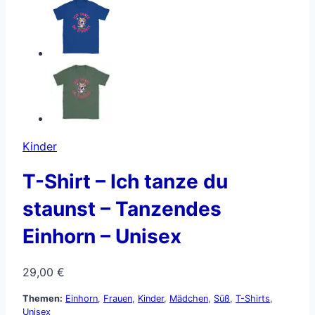
Kinder
T-Shirt – Ich tanze du
staunst – Tanzendes
Einhorn – Unisex
29,00
€
Themen:
Einhorn
,
Frauen
,
Kinder
,
Mädchen
,
Süß
,
T-Shirts
,
Unisex