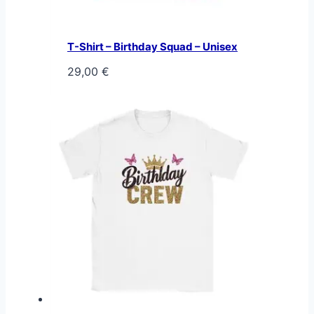
T-Shirt – Birthday Squad – Unisex
29,00
€