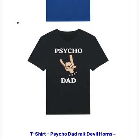
T-Shirt – Psycho Dad mit Devil Horns –