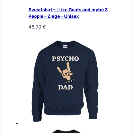
Sweatshirt – I Like Goats and mybe 3
People – Ziege – Unisex
46,00
€