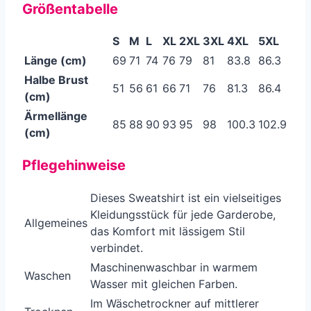
Größentabelle
S
M
L
XL
2XL
3XL
4XL
5XL
Länge (cm)
69
71
74
76
79
81
83.8
86.3
Halbe Brust
51
56
61
66
71
76
81.3
86.4
(cm)
Ärmellänge
85
88
90
93
95
98
100.3
102.9
(cm)
Pflegehinweise
Dieses Sweatshirt ist ein vielseitiges
Kleidungsstück für jede Garderobe,
Allgemeines
das Komfort mit lässigem Stil
verbindet.
Maschinenwaschbar in warmem
Waschen
Wasser mit gleichen Farben.
Im Wäschetrockner auf mittlerer