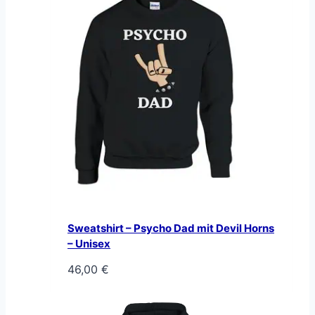
Sweatshirt – Psycho Dad mit Devil Horns
– Unisex
46,00
€