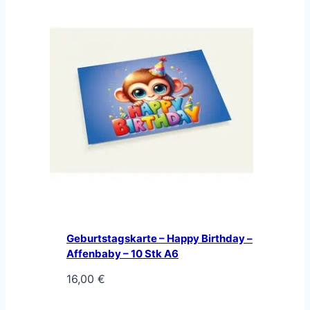
Geburtstagskarte – Happy Birthday –
Affenbaby – 10 Stk A6
16,00
€