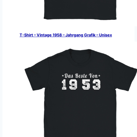
T-Shirt – Vintage 1958 – Jahrgang Grafik – Unisex