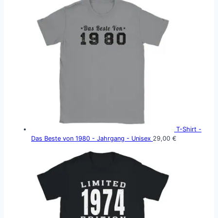
T-Shirt -
Das Beste von 1980 - Jahrgang - Unisex
29,00
€