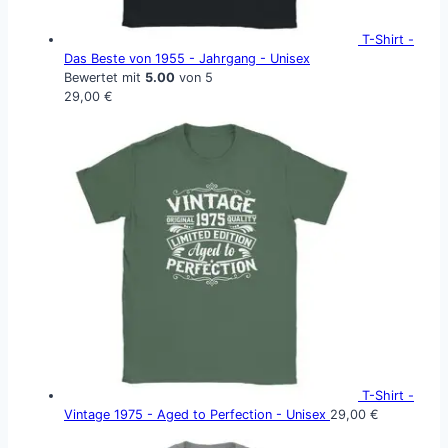
T-Shirt -
Das Beste von 1955 - Jahrgang - Unisex
Bewertet mit
5.00
von 5
29,00
€
T-Shirt -
Vintage 1975 - Aged to Perfection - Unisex
29,00
€