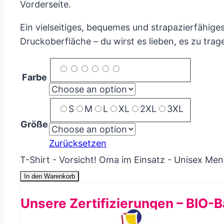
Vorderseite.
Ein vielseitiges, bequemes und strapazierfähiges
Druckoberfläche – du wirst es lieben, es zu trag
Farbe
S
M
L
XL
2XL
3XL
Größe
Zurücksetzen
T-Shirt - Vorsicht! Oma im Einsatz - Unisex Me
In den Warenkorb
Unsere Zertifizierungen – BIO-