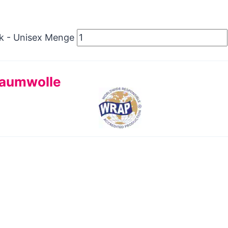
ik - Unisex Menge
Baumwolle