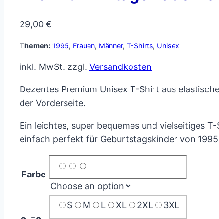
29,00
€
Themen:
1995
,
Frauen
,
Männer
,
T-Shirts
,
Unisex
inkl. MwSt.
zzgl.
Versandkosten
Dezentes Premium Unisex T-Shirt aus elastisch
der Vorderseite.
Ein leichtes, super bequemes und vielseitiges T
einfach perfekt für Geburtstagskinder von 1995
Farbe
S
M
L
XL
2XL
3XL