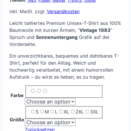
Themen:
1983
,
Frauen
,
Männer
,
T-Shirts
,
Unisex
inkl. MwSt.
zzgl.
Versandkosten
Leicht tailliertes Premium Unisex-T-Shirt aus 100%
Baumwolle mit kurzen Ärmeln, “
Vintage 1983
”
Spruch und
Sonnenuntergang
Grafik auf der
Vorderseite.
Ein unverzichtbares, bequemes und dehnbares T-
Shirt, perfekt für den Alltag. Weich und
hochwertig verarbeitet, mit einem humorvollen
Aufdruck – du wirst es lieben, es zu tragen.
Farbe
S
M
L
XL
2XL
3XL
Größe
Zurücksetzen