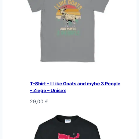
T-Shirt – I Like Goats and mybe 3 People
– Ziege – Unisex
29,00
€