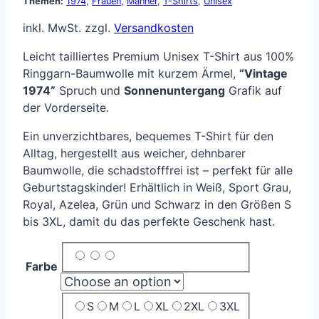
Themen:
1974
,
Frauen
,
Männer
,
T-Shirts
,
Unisex
inkl. MwSt.
zzgl.
Versandkosten
Leicht tailliertes Premium Unisex T-Shirt aus 100%
Ringgarn-Baumwolle mit kurzem Ärmel,
“Vintage
1974”
Spruch und
Sonnenuntergang
Grafik auf
der Vorderseite.
Ein unverzichtbares, bequemes T-Shirt für den
Alltag, hergestellt aus weicher, dehnbarer
Baumwolle, die schadstofffrei ist – perfekt für alle
Geburtstagskinder! Erhältlich in Weiß, Sport Grau,
Royal, Azelea, Grün und Schwarz in den Größen S
bis 3XL, damit du das perfekte Geschenk hast.
Farbe
S
M
L
XL
2XL
3XL