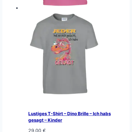
Lustiges T-Shirt – Dino Brille – Ich habs
gesagt – Kinder
29,00
€