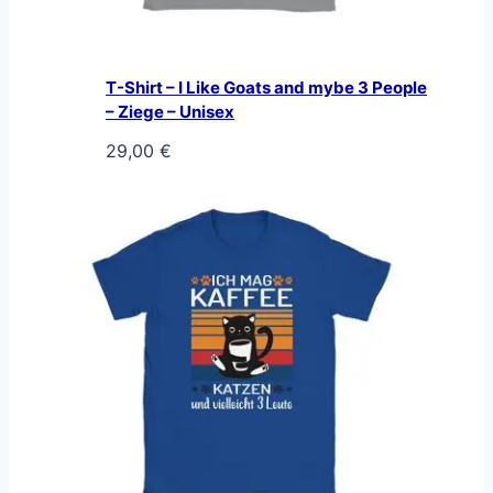
T-Shirt – I Like Goats and mybe 3 People
– Ziege – Unisex
29,00
€