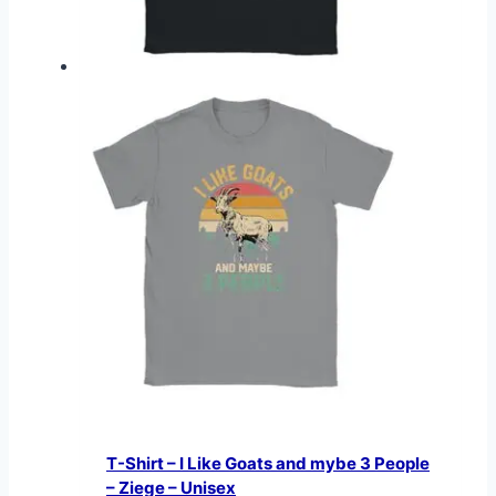
T-Shirt – I Like Goats and mybe 3 People
– Ziege – Unisex