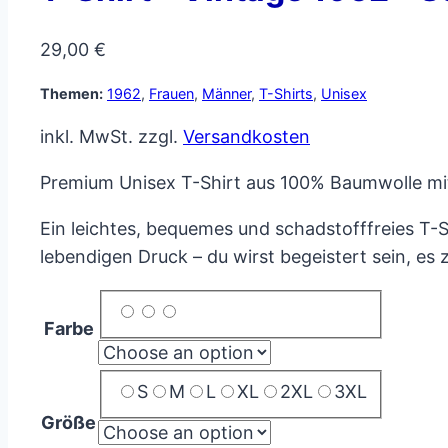
29,00
€
Themen:
1962
,
Frauen
,
Männer
,
T-Shirts
,
Unisex
inkl. MwSt.
zzgl.
Versandkosten
Premium Unisex T-Shirt aus 100% Baumwolle mit
Ein leichtes, bequemes und schadstofffreies T-S
lebendigen Druck – du wirst begeistert sein, es 
Farbe
S
M
L
XL
2XL
3XL
Größe