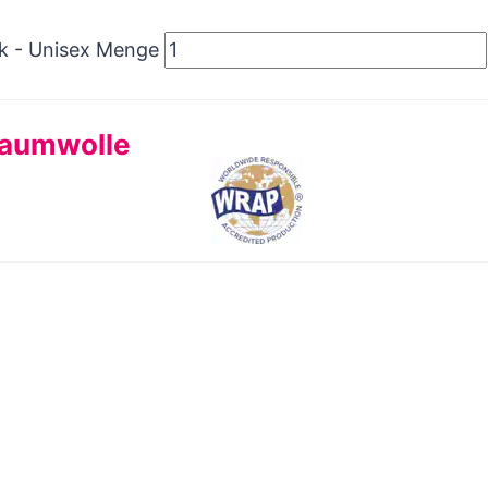
ik - Unisex Menge
Baumwolle