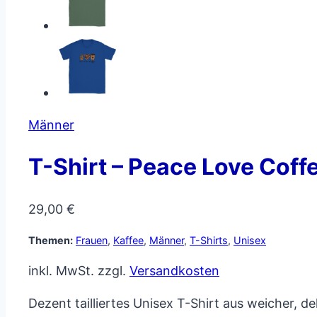
Männer
T-Shirt – Peace Love Coff
29,00
€
Themen:
Frauen
,
Kaffee
,
Männer
,
T-Shirts
,
Unisex
inkl. MwSt.
zzgl.
Versandkosten
Dezent tailliertes Unisex T-Shirt aus weicher,