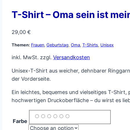
T-Shirt – Oma sein ist me
29,00
€
Themen:
Frauen
,
Geburtstag
,
Oma
,
T-Shirts
,
Unisex
inkl. MwSt.
zzgl.
Versandkosten
Unisex-T-Shirt aus weicher, dehnbarer Ringgar
der Vorderseite.
Ein leichtes, bequemes und vielseitiges T-Shirt,
hochwertigen Druckoberfläche – du wirst es lieb
Farbe