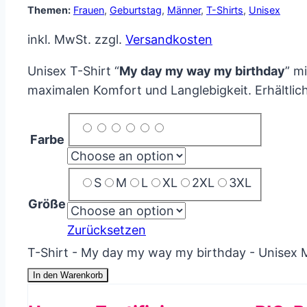
Themen:
Frauen
,
Geburtstag
,
Männer
,
T-Shirts
,
Unisex
inkl. MwSt.
zzgl.
Versandkosten
Unisex T-Shirt “
My day my way my birthday
” m
maximalen Komfort und Langlebigkeit. Erhältlic
Farbe
S
M
L
XL
2XL
3XL
Größe
Zurücksetzen
T-Shirt - My day my way my birthday - Unisex
In den Warenkorb