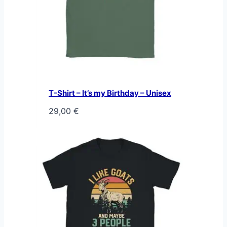
T-Shirt – It’s my Birthday – Unisex
29,00
€